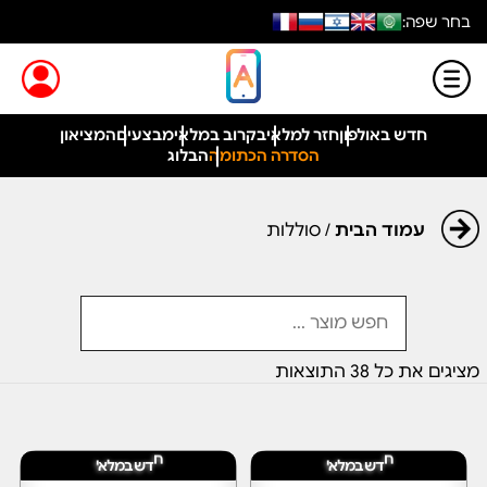
בחר שפה:
חדש באולפון
חזר למלאי
בקרוב במלאי
מבצעים
המציאון
הסדרה הכתומה
הבלוג
עמוד הבית
/ סוללות
מציגים את כל ⁦38⁩ התוצאות
ב
ב
מ
מ
ש
ש
ח
ד
ל
א
י
ח
ד
ל
א
י