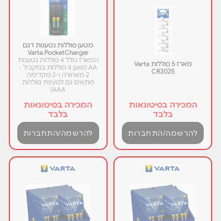
מטען סוללות נטענות דגם
Varta PocketCharger
המארז כולל 4 סוללות נטענות
מארז 5 סוללות Varta
AA (טוען 4 סוללות במקביל -
CR2025
2 מאחורה ו-2 מקדימה
מתאים גם לטעינת סוללות
AAA)
המכירה בסיטונאות
המכירה בסיטונאות
בלבד
בלבד
להרשמה/התחברות
להרשמה/התחברות