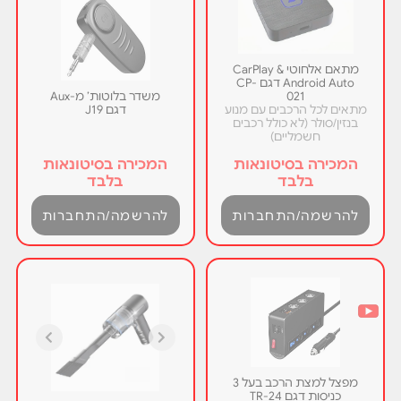
מתאם אלחוטי CarPlay &
Android Auto דגם CP-
021
משדר בלוטות’ מ-Aux
מתאים לכל הרכבים עם מנוע
דגם J19
בנזין/סולר (לא כולל רכבים
חשמליים)
המכירה בסיטונאות
המכירה בסיטונאות
בלבד
בלבד
להרשמה/התחברות
להרשמה/התחברות
מפצל למצת הרכב בעל 3
כניסות דגם TR-24