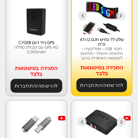
שלט לד גמיש חכם 12×47
GPS נייד דגם CY02B
ס”מ
GPS 4G עם קיבולת סוללה
חיבור USB • אפליקציה •
5,000mAh
התאמה אישית • מתאים
לשמשה האחורית ברכב
המכירה בסיטונאות
המכירה בסיטונאות
בלבד
בלבד
להרשמה/התחברות
להרשמה/התחברות