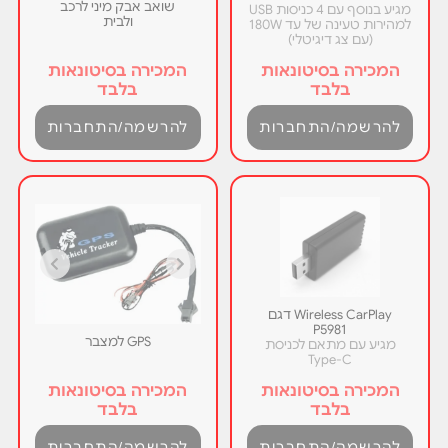
שואב אבק מיני לרכב
מגיע בנוסף עם 4 כניסות USB
ולבית
למהירות טעינה של עד 180W
(עם צג דיגיטלי)
המכירה בסיטונאות
המכירה בסיטונאות
בלבד
בלבד
להרשמה/התחברות
להרשמה/התחברות
Wireless CarPlay דגם
P5981
GPS למצבר
מגיע עם מתאם לכניסת
Type-C
המכירה בסיטונאות
המכירה בסיטונאות
בלבד
בלבד
להרשמה/התחברות
להרשמה/התחברות