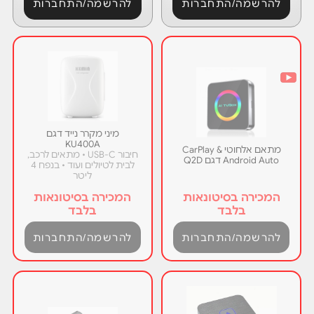
להרשמה/התחברות
להרשמה/התחברות
מיני מקרר נייד דגם
KU400A
מתאם אלחוטי CarPlay &
חיבור USB-C • מתאים לרכב,
Android Auto דגם Q2D
לבית לטיולים ועוד • בנפח 4
ליטר
המכירה בסיטונאות
המכירה בסיטונאות
בלבד
בלבד
להרשמה/התחברות
להרשמה/התחברות