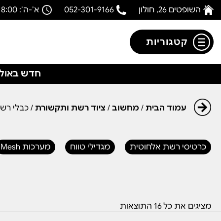
השופטים 26, חולון
052-301-9166
א’-ה’: 08:00-18:00
קטגוריות
חדש באולפ
עמוד הבית
/
מחשוב
/
ציוד רשת ותקשורת
/ כבלי רש
כרטיסי רשת אלחוטית
מגדילי טווח
מערכות Mesh
מציגים את כל ⁦16⁩ התוצאות