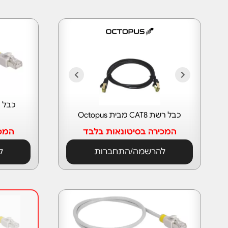
כבל רשת CAT6
כבל רשת CAT8 מבית Octopus
המכירה בסיטונאות בלבד
המכי
להרשמה/התחברות
ל