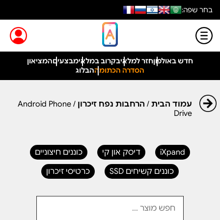
בחר שפה:
חדש באולפון
חזר למלאי
בקרוב במלאי
מבצעים
המציאון
הסדרה הכתומה
הבלוג
עמוד הבית
/
הרחבות נפח זיכרון
/ Android Phone
Drive
iXpand
דיסק און קי
כוננים חיצוניים
כוננים קשיחים SSD
כרטיסי זיכרון