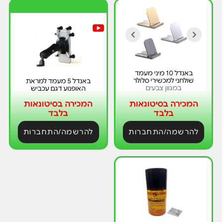
י
ר
י
ד
ת
מ
באנדל 10 מיני מעמד
שולחני למכשירי סלולר
באנדל 5 מעמד למראת
במגוון צבעים
האופנוע דגם עכביש
המכירה בסיטונאות
המכירה בסיטונאות
בלבד
בלבד
להרשמה/התחברות
להרשמה/התחברות