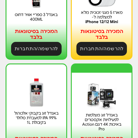
מארז 5 מגני זכוכית מלא
באנדל 3 ספריי אוויר דחוס
למצלמה ל-
400ML
iPhone 12/12 Mini
המכירה בסיטונאות
המכירה בסיטונאות
בלבד
בלבד
להרשמה/התחברות
להרשמה/התחברות
י
ר
י
ד
ת
מ
ח
באנדל זוג בקבוקי אלכוהול
באנדל זוג מצלמות
99% IPA למעבדת סלולר
לפעילויות אקסטרים
בקיבולת 1L
באיכות 4K דגם Action
Pro