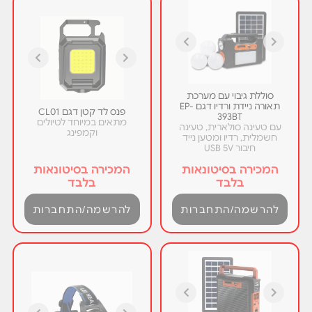
סוללת גיבוי עם מערכת
תאורה ניידת ורדיו דגם EP-
פנס לד קטן דגם CL01
393BT
מתאים במיוחד לטיולים
עם טעינה סולארית, טעינה
וקמפינג
חשמלית, רדיו ומטען נייד
חיבור USB 5V
המכירה בסיטונאות
המכירה בסיטונאות
בלבד
בלבד
להרשמה/התחברות
להרשמה/התחברות