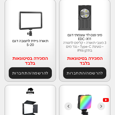
מיני פנס לד עוצמתי דגם
EDC-X11
תאורה ניידת לחצובה דגם
3 מצבי תאורה • קליפס לחגורה
S-20
• טעינת Type-C • נגד מים
בתקן IPX6
המכירה בסיטונאות
המכירה בסיטונאות
בלבד
בלבד
להרשמה/התחברות
להרשמה/התחברות