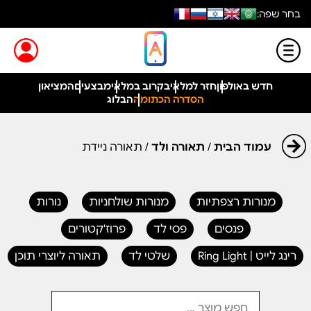
בחר שפה:
חדש באולפון
חזר למלאי
בקרוב במלאי
מבצעים
המציאון
הסדרה הכתומה
הבלוג
עמוד הבית
/
תאורה ולד
/ תאורה ניידת
מנורות רצפתיות
מנורות שולחניות
נורות
פנסים
פסי לד
פרוז'קטורים
רינג לייט | Ring Light
שלטי לד
תאורה ליוצרי תוכן