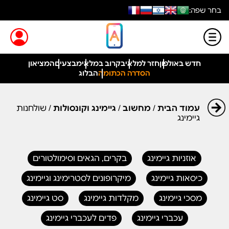
בחר שפה:
חדש באולפון
חזר למלאי
בקרוב במלאי
מבצעים
המציאון
הסדרה הכתומה
הבלוג
עמוד הבית
/
מחשוב
/
גיימינג וקונסולות
/ שולחנות
גיימינג
אוזניות גיימינג
בקרים, הגאים וסימולטורים
כיסאות גיימינג
מיקרופונים לסטרימינג וגיימינג
מסכי גיימינג
מקלדות גיימינג
סט גיימינג
עכברי גיימינג
פדים לעכברי גיימינג