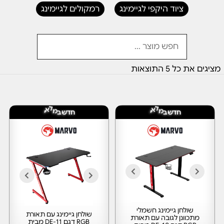
ציוד היקפי לגיימינג
רמקולים לגיימינג
מציגים את כל ⁦5⁩ התוצאות
י
י
א
א
ל
ל
ח
ד
ש
ב
מ
ח
ד
ש
ב
מ
שולחן גיימינג חשמלי
שולחן גיימינג עם תאורת
מתכוונן לגובה עם תאורת
RGB דגם DE-11 מבית