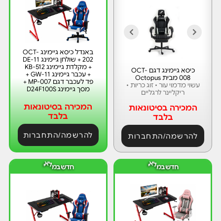
באנדל כיסא גיימינג OCT-
202 + שולחן גיימינג DE-11
+ מקלדת גיימינג KB-512
כיסא גיימינג דגם OCT-
+ עכבר גיימינג GW-11 +
008 מבית Octopus
פד לעכבר דגם MP-007 +
עשוי מדמוי עור • זוג כריות •
מסך גיימינג D24F100S
ריקליינר לרגליים
המכירה בסיטונאות
המכירה בסיטונאות
בלבד
בלבד
להרשמה/התחברות
להרשמה/התחברות
ח
ח
ד
ד
י
י
ש
ב
מ
ל
א
ש
ב
מ
ל
א