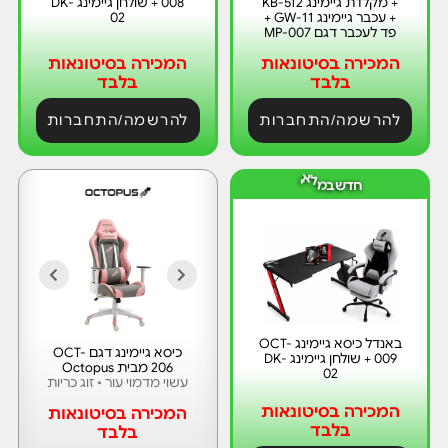
+ מקלדת גיימינג KB-512
008 + שולחן גיימינג DK-
+ עכבר גיימינג GW-11 +
02
פד לעכבר דגם MP-007
המכירה בסיטונאות
המכירה בסיטונאות
בלבד
בלבד
להרשמה/התחברות
להרשמה/התחברות
ח
ד
י
ש
ב
מ
ל
א
באנדל כיסא גיימינג OCT-
כיסא גיימינג דגם OCT-
009 + שולחן גיימינג DK-
206 מבית Octopus
02
עשוי מדמוי עור • זוג כריות
המכירה בסיטונאות
המכירה בסיטונאות
בלבד
בלבד