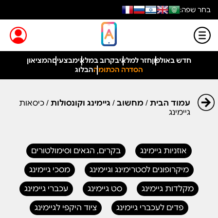
בחר שפה:
חדש באולפון
חזר למלאי
בקרוב במלאי
מבצעים
המציאון
הסדרה הכתומה
הבלוג
עמוד הבית
/
מחשוב
/
גיימינג וקונסולות
/ כיסאות
גיימינג
אוזניות גיימינג
בקרים, הגאים וסימולטורים
מיקרופונים לסטרימינג וגיימינג
מסכי גיימינג
מקלדות גיימינג
סט גיימינג
עכברי גיימינג
פדים לעכברי גיימינג
ציוד היקפי לגיימינג