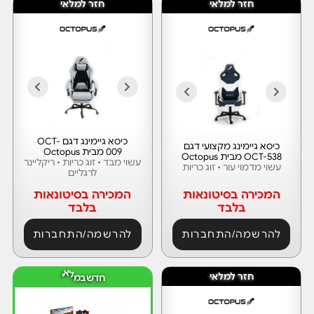
חזר למלאי
חזר למלאי
כיסא גיימינג דגם OCT-
כיסא גיימינג מקצועי דגם
009 מבית Octopus
OCT-538 מבית Octopus
עשוי מבד • זוג כריות • ריקליינר
עשוי מדמוי עור • זוג כריות
לרגליים
המכירה בסיטונאות
המכירה בסיטונאות
בלבד
בלבד
להרשמה/התחברות
להרשמה/התחברות
ח
ד
חזר למלאי
י
ש
ב
מ
ל
א