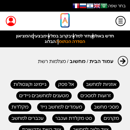
בחר שפה:
חדש באולפון
חזר למלאי
בקרוב במלאי
מבצעים
המציאון
הסדרה הכתומה
הבלוג
עמוד הבית
/
מחשוב
/ מצלמות רשת
אוזניות למחשב
אל פסק
גיימינג וקונסולות
זרועות למסכים
מטענים למחשבים ניידים
מסכי מחשב
מעמדים למחשב נייד
מקלדות
מקרנים
סט מקלדת ועכבר
עכברים למחשב
ציוד נלווה למחשב
ציוד רשת ותקשורת