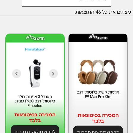
מציגים את כל ⁦46⁩ התוצאות
ד
ד
ש
ש
ח
ח
ב
מ
ל
א
י
ב
מ
ל
א
י
אוזניות קשת בלוטות’ דגם
P9 Max Pro Kim
באנדל 3 אוזניות רולר
בלוטות’ דגם F920 מבית
Fineblue
המכירה בסיטונאות
המכירה בסיטונאות
בלבד
בלבד
להרשמה/התחברות
להרשמה/התחברות