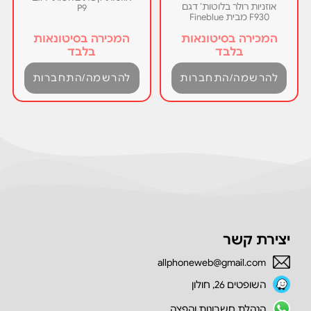
אוזניות רולר בלוטות’ דגם
P9
F930 מבית Fineblue
המכירה בסיטונאות
המכירה בסיטונאות
בלבד
בלבד
להרשמה/התחברות
להרשמה/התחברות
יצירת קשר
allphoneweb@gmail.com
השופטים 26, חולון
הנהלת חשבונות והפצה