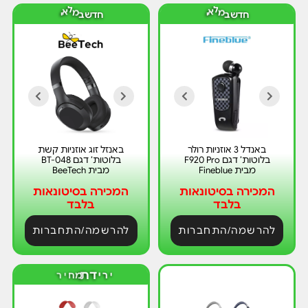
ד
ד
ש
ש
ח
ח
ב
מ
ל
א
י
ב
מ
ל
א
י
באנדל 3 אוזניות רולר
באנזל זוג אוזניות קשת
בלוטות’ דגם F920 Pro
בלוטות’ דגם BT-048
מבית Fineblue
מבית BeeTech
המכירה בסיטונאות
המכירה בסיטונאות
בלבד
בלבד
להרשמה/התחברות
להרשמה/התחברות
ר
י
י
ר
י
ד
ת
מ
ח