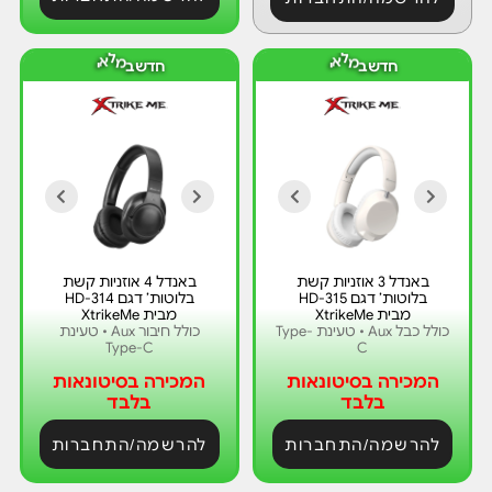
ד
ד
ש
ש
ח
ח
ב
מ
ל
א
י
ב
מ
ל
א
י
באנדל 3 אוזניות קשת
באנדל 4 אוזניות קשת
בלוטות’ דגם HD-315
בלוטות’ דגם HD-314
מבית XtrikeMe
מבית XtrikeMe
כולל כבל Aux • טעינת Type-
כולל חיבור Aux • טעינת
Type-C
C
המכירה בסיטונאות
המכירה בסיטונאות
בלבד
בלבד
להרשמה/התחברות
להרשמה/התחברות