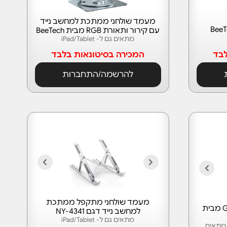
מעמד שולחני ממתכת למחשב נייד
עם קירור ותאורת RGB מבית BeeTech
מתאים גם ל- iPad/Tablet
לבד
המכירה בסיטונאות בלבד
להרשמה/התחברות
מעמד שולחני מתקפל ממתכת
מיני מעמד שולחני דגם G758 מבית
למחשב נייד דגם NY-4341
מתאים גם ל- iPad/Tablet
ת • מתאים