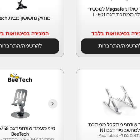
מעמד שולחני Magsafe למכשירי
ר ממתכת דגם L-501
מחזיק נחשושון מבית BeeTech
רה בסיטונאות בלבד
המכירה בסיטונאות ב
הרשמה/התחברות
להרשמה/התחברות
שולחני מתקפל ממתכת
למחשב נייד דגם N1
BeeTech
ים גם ל- iPad/Tablet
מסתובב 360° • עשוי ממתכ