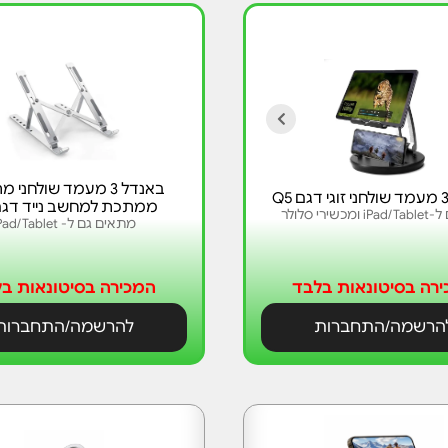
באנדל 3 מעמד שולחני
ממתכת למחשב נייד דגם 1
שירי סלולר
מתאים גם ל- iPad/Tablet
רה בסיטונאות בלבד
המכירה בסיטונאות ב
הרשמה/התחברות
להרשמה/התחברות