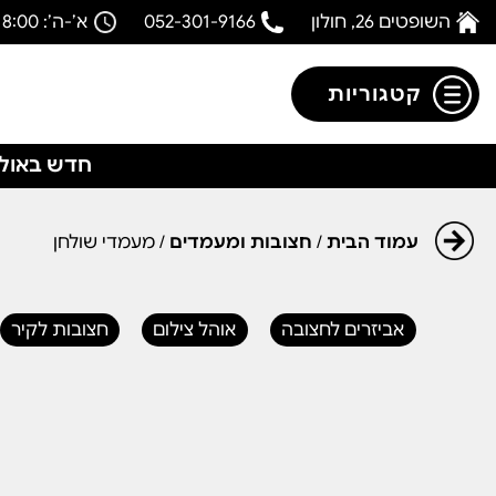
השופטים 26, חולון
052-301-9166
א’-ה’: 08:00-18:00
קטגוריות
חדש באולפ
עמוד הבית
/
חצובות ומעמדים
/ מעמדי שולחן
אביזרים לחצובה
אוהל צילום
חצובות לקיר