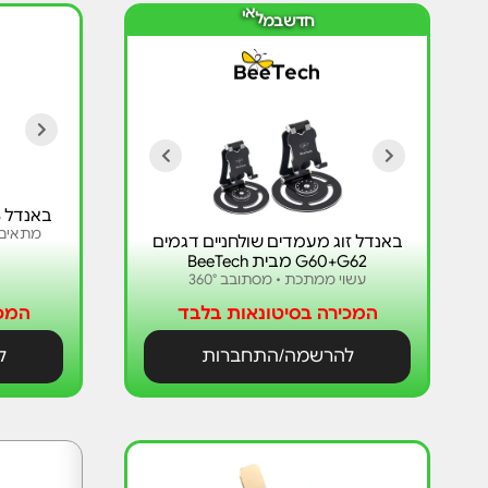
ב
ש
ח
ד
מ
ל
א
י
באנדל 3 מעמד שולחני זוגי דגם Q5
מתאים ל-iPad/Tablet ומכ
באנדל זוג מעמדים שולחניים דגמים
G60+G62 מבית BeeTech
עשוי ממתכת • מסתובב 360°
המכירה בסיטונאות בלבד
המכי
להרשמה/התחברות
ל