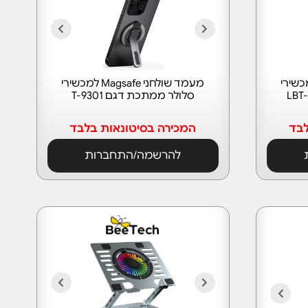
ני Magsafe למכשירי
מעמד שולחני Magsafe למכשירי
סלולר ממתכת דגם T-9301
לבד
המכירה בסיטונאות בלבד
להרשמה/התחברות