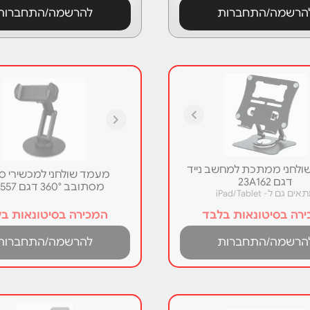
הרשמה/התחברות
להרשמה/התחברות
לחני ממתכת למחשב נייד
מעמד שולחני למכשירי סל
דגם 23A162
מסתובב 360° דגם BY-557
ים גם ל- iPad/Tablet
רה בסיטונאות בלבד
המכירה בסיטונאות ב
הרשמה/התחברות
להרשמה/התחברות