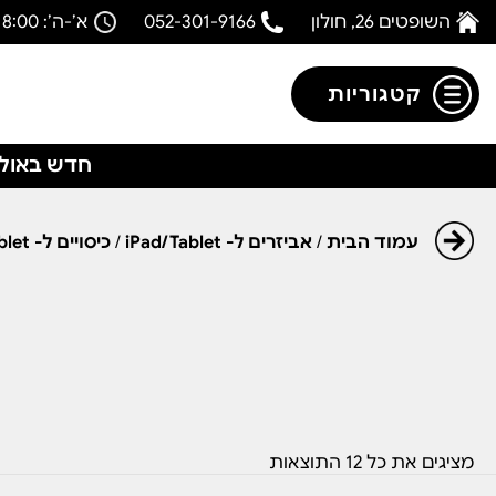
השופטים 26, חולון
052-301-9166
א’-ה’: 08:00-18:00
קטגוריות
חדש באולפ
עמוד הבית
/
אביזרים ל- iPad/Tablet
/
כיסויים ל- iPad/Tablet
מציגים את כל ⁦12⁩ התוצאות