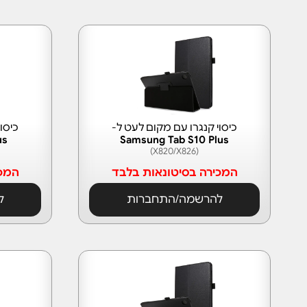
כיסוי קנגרו עם מקום לעט ל-
כיסו
us
Samsung Tab S10 Plus
(X820/X826)
המכירה בסיטונאות בלבד
המכי
להרשמה/התחברות
ל