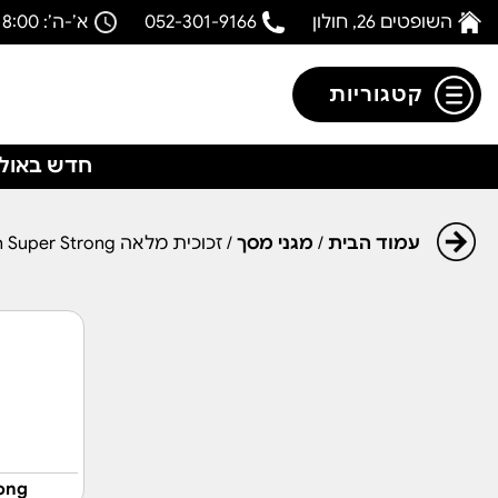
השופטים 26, חולון
052-301-9166
א’-ה’: 08:00-18:00
קטגוריות
חדש באולפ
עמוד הבית
/
מגני מסך
/ זכוכית מלאה BeeTech Super Strong
ong