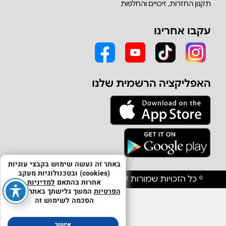
תקנון החזרות, זיכויים והחלפות
עקבו אחרינו
האפליקציה הרשמית שלנו
באתר זה נעשה שימוש בקבצי עוגיות
(cookies) ובטכנולוגיות מעקב
© כל הזכויות שמורות לחברת אולפון יבוא וסחר בע"מ
אחרות בהתאם
למדיניות
הפרטיות
המשך גלישתך באתר מהווה
הסכמה לשימוש זה
אישור