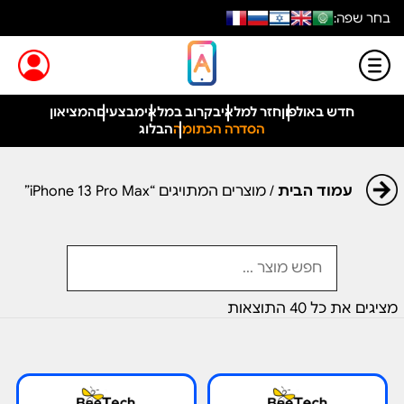
בחר שפה:
חדש באולפון
חזר למלאי
בקרוב במלאי
מבצעים
המציאון
הסדרה הכתומה
הבלוג
עמוד הבית
/ מוצרים המתויגים “iPhone 13 Pro Max”
מציגים את כל ⁦40⁩ התוצאות