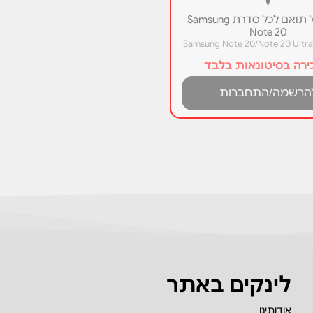
עט טאץ’ תואם לכל סדרת Samsung
Note 20
רה בסיטונאות בלבד
הרשמה/התחברות
לינקים באתר
אודותינו