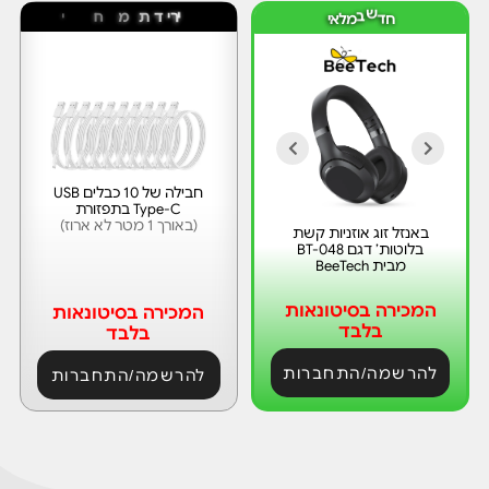
ב
מ
ר
י
י
ד
ת
מ
ח
י
ר
ש
ח
ד
ל
א
י
חבילה של 10 כבלים USB
Type-C בתפזורת
(באורך 1 מטר לא ארוז)
באנזל זוג אוזניות קשת
בלוטות’ דגם BT-048
מבית BeeTech
המכירה בסיטונאות
המכירה בסיטונאות
בלבד
בלבד
להרשמה/התחברות
להרשמה/התחברות