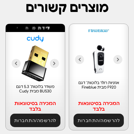
מוצרים קשורים
ר
י
י
ד
ת
מ
ח
י
ר
אוזניות רולר בלוטות’ דגם
משדר בלוטות’ 5.3 דגם
F920 מבית Fineblue
BU530 מבית Cudy
המכירה בסיטונאות
המכירה בסיטונאות
בלבד
בלבד
להרשמה/התחברות
להרשמה/התחברות