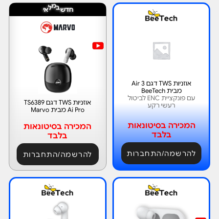
ל
א
מ
ח
ד
ש
ב
י
אוזניות TWS דגם Air 3
מבית BeeTech
עם פונקציית ENC לביטול
אוזניות TWS דגם TS6389
רעשי רקע
Ai Pro מבית Marvo
המכירה בסיטונאות
המכירה בסיטונאות
בלבד
בלבד
להרשמה/התחברות
להרשמה/התחברות