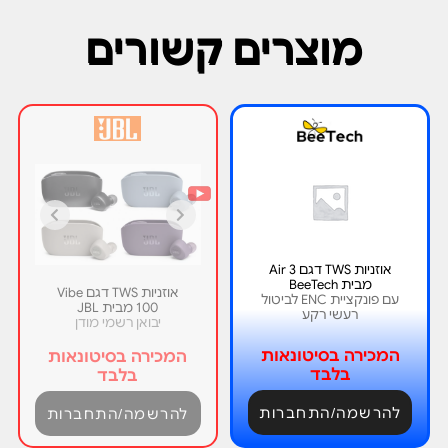
מוצרים קשורים
אוזניות TWS דגם Air 3
מבית BeeTech
אוזניות TWS דגם Vibe
עם פונקציית ENC לביטול
100 מבית JBL
רעשי רקע
יבואן רשמי מודן
המכירה בסיטונאות
המכירה בסיטונאות
בלבד
בלבד
להרשמה/התחברות
להרשמה/התחברות