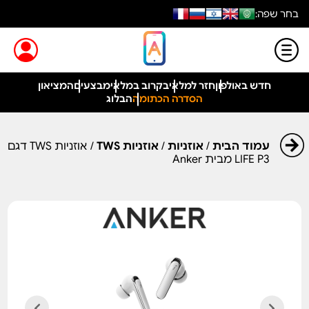
בחר שפה:
חדש באולפון
חזר למלאי
בקרוב במלאי
מבצעים
המציאון
הסדרה הכתומה
הבלוג
עמוד הבית
/
אוזניות
/
אוזניות TWS
/ אוזניות TWS דגם
LIFE P3 מבית Anker