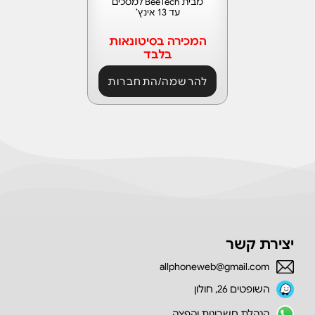
מבית BeeTech למסכים
עד 13 אינץ’
המכירה בסיטונאות
בלבד
להרשמה/התחברות
יצירת קשר
allphoneweb@gmail.com
השופטים 26, חולון
הנהלת חשבונות והפצה