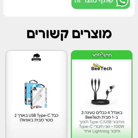
שתף מוצר זה
מוצרים קשורים
מ
ב
ל
ח
ד
ש
א
י
באנדל 4 כבלים טעינה 3
כבל USB Type-C באורך 2
ב-1 מבית BeeTech
מטר מבית באפאלו
מחיבור Type-C/USB תומך
100W • שני חיבורי Type-C
וחיבור Lightning אחד