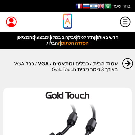
בחר שפה:
חדש באולפון
חזר למלאי
בקרוב במלאי
מבצעים
המציאון
הסדרה הכתומה
הבלוג
עמוד הבית
/
כבלים ומתאמים
/
VGA
/ כבל VGA
באורך 3 מטר מבית GoldTouch