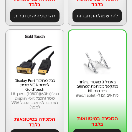
בלבד
בלבד
להרשמה/התחברות
להרשמה/התחברות
כבל מחיבור Display Port
באנדל 3 מעמד שולחני
לחיבור VGA מבית
מתקפל ממתכת למחשב
GoldTouch
נייד דגם N1
כבל (1080P@60Hz) באורך 1.8
מתאים גם ל- iPad/Tablet
מטר (הכבל DisplayPort
מתחבר למחשב והכבל VGA
למסך)
המכירה בסיטונאות
המכירה בסיטונאות
בלבד
בלבד