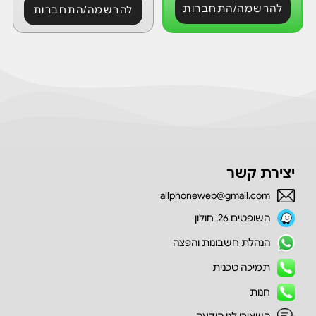
להרשמה/התחברות
להרשמה/התחברות
יצירת קשר
allphoneweb@gmail.com
השופטים 26, חולון
הנהלת חשבונות והפצה
תמיכה טכנית
חנות
השאירו לנו הודעה