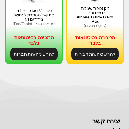
מגן זכוכית עיגולים
באנדל 3 מעמד שולחני
למצלמה ל-
מתקפל ממתכת למחשב
iPhone 12 Pro/12 Pro
נייד דגם N1
Max
מתאים גם ל- iPad/Tablet
(מיקס צבעים)
המכירה בסיטונאות
המכירה בסיטונאות
בלבד
בלבד
להרשמה/התחברות
להרשמה/התחברות
יצירת קשר