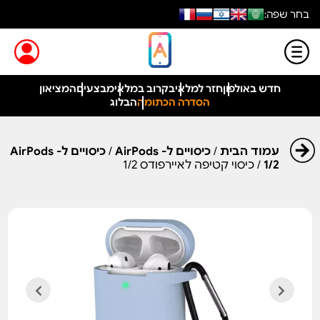
בחר שפה:
חדש באולפון
חזר למלאי
בקרוב במלאי
מבצעים
המציאון
הסדרה הכתומה
הבלוג
עמוד הבית
/
כיסויים ל- AirPods
/
כיסויים ל- AirPods
1/2
/ כיסוי קטיפה לאיירפודס 1/2