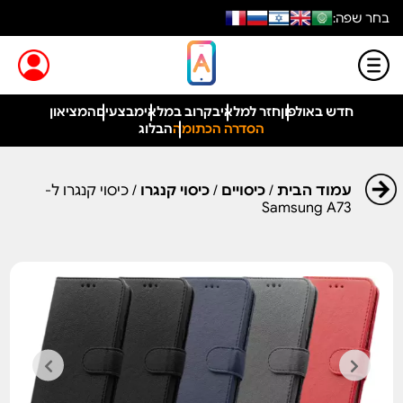
בחר שפה:
חדש באולפון
חזר למלאי
בקרוב במלאי
מבצעים
המציאון
הסדרה הכתומה
הבלוג
עמוד הבית
/
כיסויים
/
כיסוי קנגרו
/ כיסוי קנגרו ל-
Samsung A73