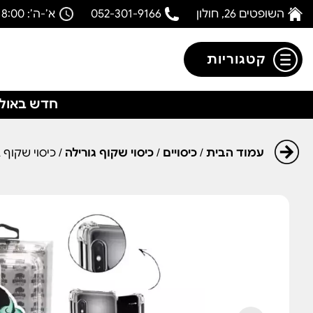
השופטים 26, חולון
052-301-9166
א’-ה’: 08:00-18:00
קטגוריות
חדש באולפ
עמוד הבית
/
כיסויים
/
כיסוי שקוף גורילה
/ כיסוי שקוף גורילה ל-