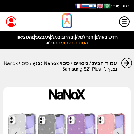
בחר שפה:
חדש באולפון
חזר למלאי
בקרוב במלאי
מבצעים
המציאון
הסדרה הכתומה
הבלוג
עמוד הבית
/
כיסויים
/
כיסוי Nanox נצנץ
/ כיסוי Nanox
נצנץ ל- Samsung S21 Plus