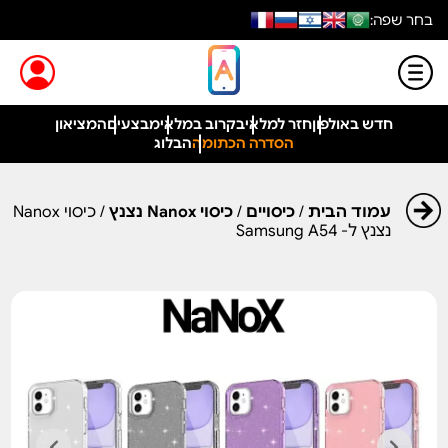
בחר שפה:
חדש באולפון
חזר למלאי
בקרוב במלאי
מבצעים
המציאון
הסדרה הכתומה
הבלוג
עמוד הבית
/
כיסויים
/
כיסוי Nanox נצנץ
/ כיסוי Nanox
נצנץ ל- Samsung A54