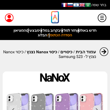
בחר שפה:
חדש באולפון
חזר למלאי
בקרוב במלאי
מבצעים
המציאון
הסדרה הכתומה
הבלוג
עמוד הבית
/
כיסויים
/
כיסוי Nanox נצנץ
/ כיסוי Nanox
נצנץ ל- Samsung S23