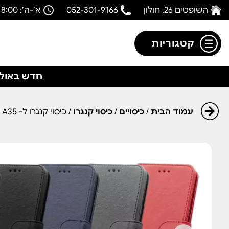
השופטים 26, חולון
052-301-9166
א’-ה’: 08:00-18:00
קטגוריות
חדש באולפ
עמוד הבית
/
כיסויים
/
כיסוי קנגרו
/ כיסוי קנגרו ל- Samsung A35