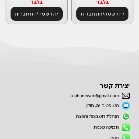
בלבד
בלבד
להרשמה/התחברות
להרשמה/התחברות
יצירת קשר
allphoneweb@gmail.com
השופטים 26, חולון
הנהלת חשבונות והפצה
תמיכה טכנית
חנות