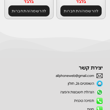
בלבד
בלבד
להרשמה/התחברות
להרשמה/התחברות
יצירת קשר
allphoneweb@gmail.com
השופטים 26, חולון
הנהלת חשבונות והפצה
תמיכה טכנית
חנות