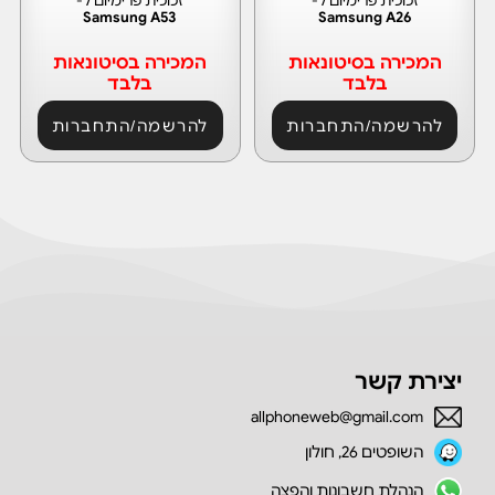
זכוכית פרימיום ל-
זכוכית פרימיום ל-
Samsung A53
Samsung A26
המכירה בסיטונאות
המכירה בסיטונאות
בלבד
בלבד
להרשמה/התחברות
להרשמה/התחברות
יצירת קשר
allphoneweb@gmail.com
השופטים 26, חולון
הנהלת חשבונות והפצה