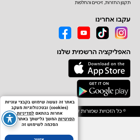
תקנון החזרות, זיכויים והחלפות
עקבו אחרינו
האפליקציה הרשמית שלנו
באתר זה נעשה שימוש בקבצי עוגיות
(cookies) ובטכנולוגיות מעקב
© כל הזכויות שמורות לחברת אולפון יבוא וסחר בע"מ
אחרות בהתאם
למדיניות
הפרטיות
המשך גלישתך באתר מהווה
הסכמה לשימוש זה
אישור