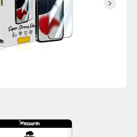
ד
ח
ש
ב
מ
ל
א
י