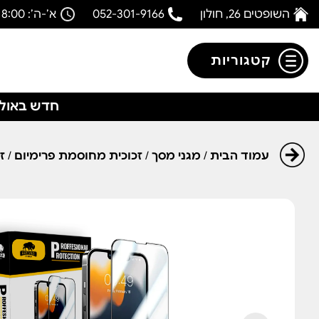
השופטים 26, חולון
052-301-9166
א’-ה’: 08:00-18:00
קטגוריות
חדש באולפ
עמוד הבית
/
מגני מסך
/
זכוכית מחוסמת פרימיום
/
זכ