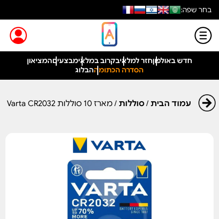
בחר שפה:
חדש באולפון
חזר למלאי
בקרוב במלאי
מבצעים
המציאון
הסדרה הכתומה
הבלוג
עמוד הבית
/
סוללות
/ מארז 10 סוללות Varta CR2032