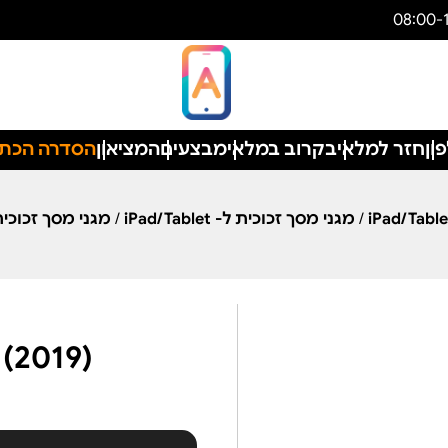
ון
חזר למלאי
בקרוב במלאי
מבצעים
המציאון
הסדרה הכת
/
מגני מסך זכוכית ל- iPad/Tablet
/
מגני מסך זכוכית ל- t
 (2019)