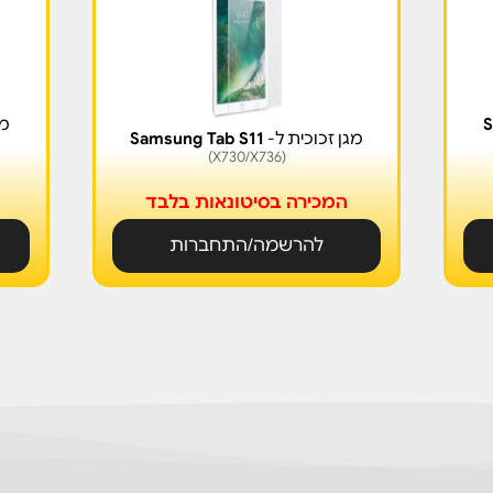
S
מג
מגן זכוכית ל-
Samsung Tab S11
(X730/X736)
המכירה בסיטונאות בלבד
להרשמה/התחברות