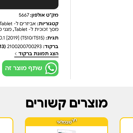
מק"ט אולפון:
5667
קטגוריות:
אביזרים ל- iPad/Tablet
מסך זכוכית ל- Tablet
,
מגני מסך ל-
תגית:
1 [2019] (T510/T515)
ברקוד:
2100200700293
(EAN13)
הצג תמונת ברקוד
שתף מוצר זה
מוצרים קשורים
ש
ב
ד
ח
מ
ל
א
י