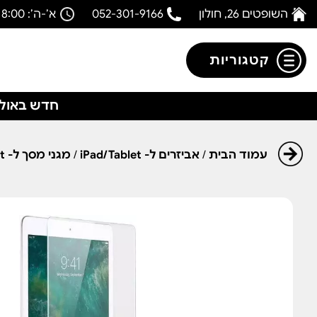
השופטים 26, חולון
052-301-9166
א’-ה’: 08:00-18:00
קטגוריות
חדש באולפ
עמוד הבית
/
אביזרים ל- iPad/Tablet
/
מגני מסך ל- iPad/Tablet