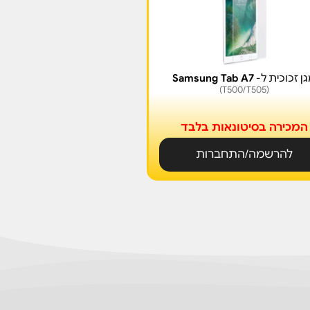
ן זכוכית ל-
Samsung Tab A7
(T500/T505)
המכירה בסיטונאות בלבד
להרשמה/התחברות