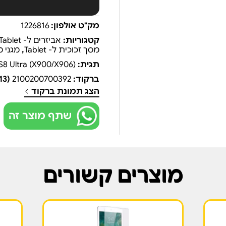
מק"ט אולפון:
1226816
קטגוריות:
אביזרים ל- iPad/Tablet
מסך זכוכית ל- Tablet
,
מגני מסך ל-
תגית:
8 Ultra (X900/X906)
ברקוד:
2100200700392
(EAN13)
הצג תמונת ברקוד
שתף מוצר זה
מוצרים קשורים