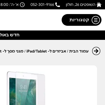
השופטים 26, חולון
052-301-9166
א’-ה’: 08:00-18:00
קטגוריות
חדש באולפ
עמוד הבית
/
אביזרים ל- iPad/Tablet
/
מגני מסך ל- iPad/Tablet