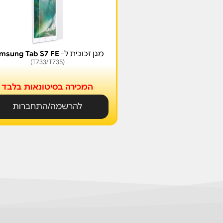
מגן זכוכית ל-
msung Tab S7 FE
(T733/T735)
המכירה בסיטונאות בלבד
להרשמה/התחברות