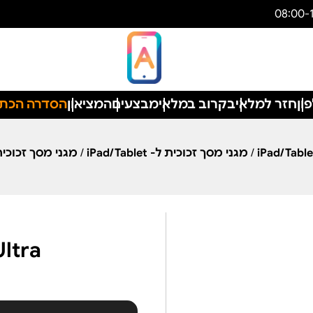
ון
חזר למלאי
בקרוב במלאי
מבצעים
המציאון
הסדרה הכת
/
מגני מסך זכוכית ל- iPad/Tablet
/
מגני מסך זכוכית ל- t
ltra