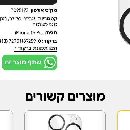
מק"ט אולפון:
7095172
קטגוריות:
אביזרי סלולר
,
מגן 
מגני מצלמה
תגית:
iPhone 15 Pro
ברקוד:
7290118925910
(EAN13)
הצג תמונת ברקוד
שתף מוצר זה
מוצרים קשורים