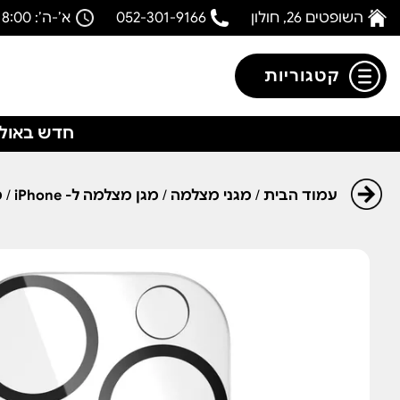
השופטים 26, חולון
052-301-9166
א’-ה’: 08:00-18:00
קטגוריות
חדש באולפ
עמוד הבית
/
מגני מצלמה
/
מגן מצלמה ל- iPhone
/
מ