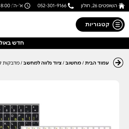
השופטים 26, חולון
052-301-9166
א’-ה’: 08:00-18:00
קטגוריות
חדש באולפ
עמוד הבית
/
מחשוב
/
ציוד נלווה למחשב
/ מדבקות ל