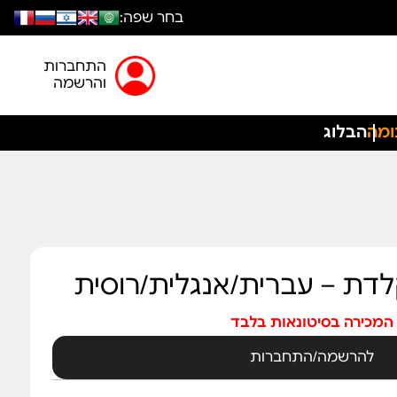
בחר שפה:
התחברות
והרשמה
ומה
הבלוג
דת – עברית/אנגלית/רוסית
המכירה בסיטונאות בלבד
להרשמה/התחברות