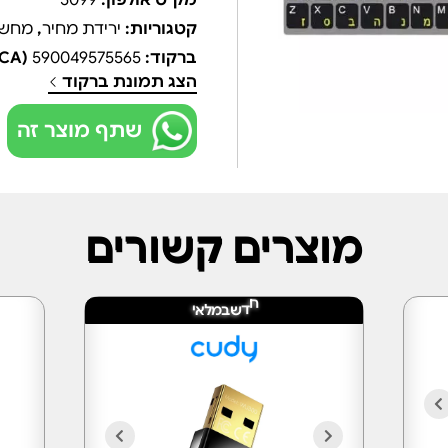
מק"ט אולפון:
5099
קטגוריות:
ירידת מחיר
,
מחשו
ברקוד:
590049575565
(UPCA)
הצג תמונת ברקוד
שתף מוצר זה
מוצרים קשורים
ש
ד
ח
ב
מ
ל
א
י