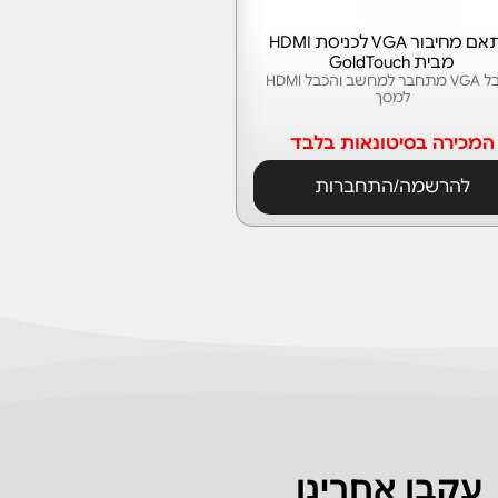
מתאם מחיבור VGA לכניסת HDMI
מבית GoldTouch
הכבל VGA מתחבר למחשב והכבל HDMI
למסך
המכירה בסיטונאות בלבד
להרשמה/התחברות
עקבו אחרינו