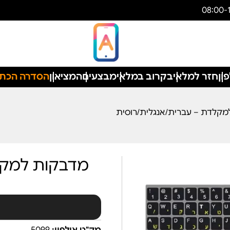
ון
חזר למלאי
בקרוב במלאי
מבצעים
המציאון
הסדרה הכת
מקלדת – עברית/אנגלית/רוסית
מדבקות למקל