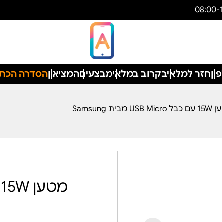
ון
חזר למלאי
בקרוב במלאי
מבצעים
המציאון
הסדרה הכת
U מבית Samsung