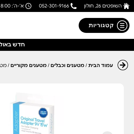
השופטים 26, חולון
052-301-9166
א’-ה’: 08:00-18:00
קטגוריות
חדש באולפ
עמוד הבית
/
מטענים וכבלים
/
מטענים מקוריים
/ מטען 15W עם כבל SB Micro