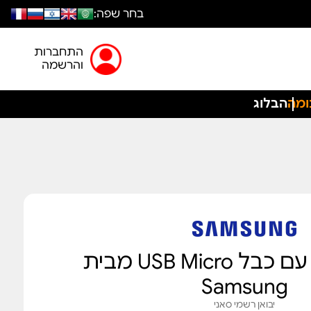
בחר שפה:
התחברות
והרשמה
ומה
הבלוג
מטען 15W עם כבל USB Micro מבית
Samsung
יבואן רשמי סאני