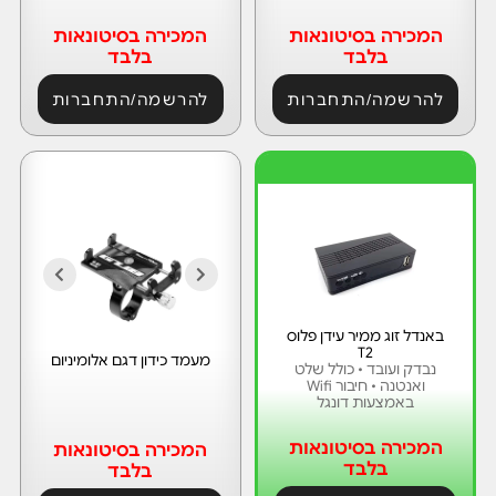
המכירה בסיטונאות
המכירה בסיטונאות
בלבד
בלבד
להרשמה/התחברות
להרשמה/התחברות
י
ר
י
ד
באנדל זוג ממיר עידן פלוס
T2
מעמד כידון דגם אלומיניום
נבדק ועובד • כולל שלט
ואנטנה • חיבור Wifi
באמצעות דונגל
המכירה בסיטונאות
המכירה בסיטונאות
בלבד
בלבד