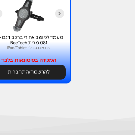
מעמד 
081 מבית BeeTech
מתאים גם ל- iPad/Tablet
המכירה בסיטונאות בלבד
להרשמה/התחברות