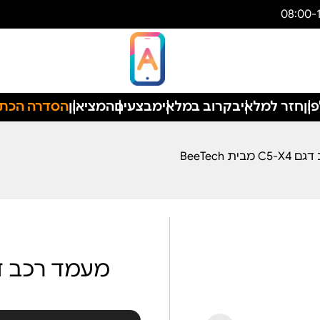
ון
חזר למלאי
בקרוב במלאי
מבצעים
המציאון
הסדרה הכת
ית BeeTech
מעמד רכב דגם C5-X4 מבית