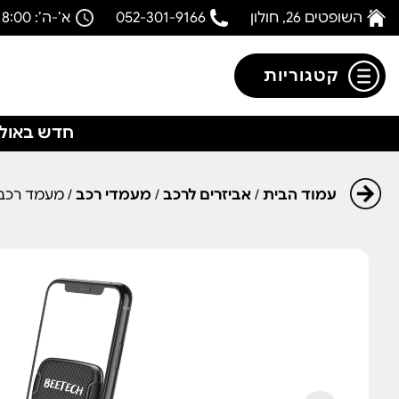
השופטים 26, חולון
052-301-9166
א’-ה’: 08:00-18:00
קטגוריות
חדש באולפ
עמוד הבית
/
אביזרים לרכב
/
מעמדי רכב
/ מעמד רכב דגם C5-X4 מב