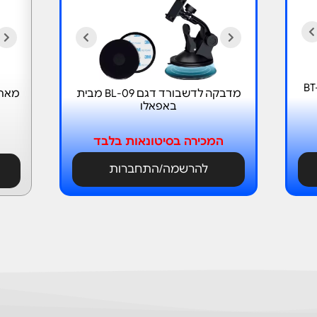
למושב אחורי ברכב דגם BT-
מדבקה לדשבורד דגם BL-09 מבית
באפאלו
המכירה בסיטונאות בלבד
להרשמה/התחברות