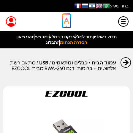
בחר שפה:
חדש באולפון
חזר למלאי
בקרוב במלאי
מבצעים
המציאון
הסדרה הכתומה
הבלוג
עמוד הבית
/
כבלים ומתאמים
/
USB
/ מתאם רשת
אלחוטית + בלוטות’ דגם BWA-260 מבית EZCOOL