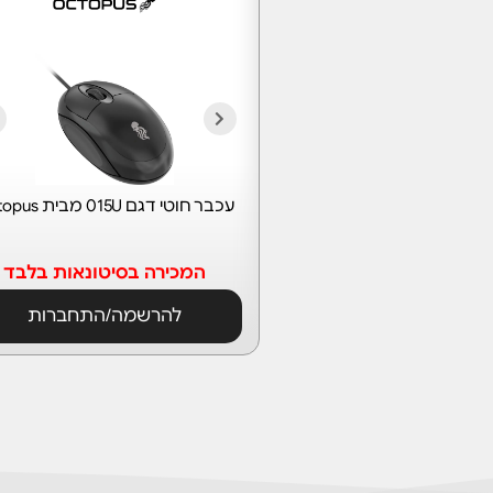
עכבר חוטי דגם 015U מבית Octopus
המכירה בסיטונאות בלבד
להרשמה/התחברות