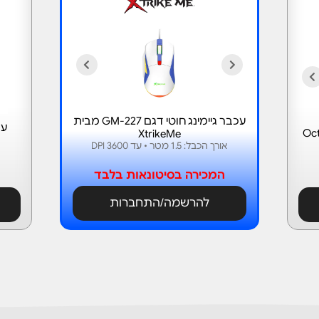
עכבר גיימינג חוטי דגם GM-227 מבית
עכבר use
XtrikeMe
אורך הכבל: 1.5 מטר • עד 3600 DPI
המכירה בסיטונאות בלבד
להרשמה/התחברות