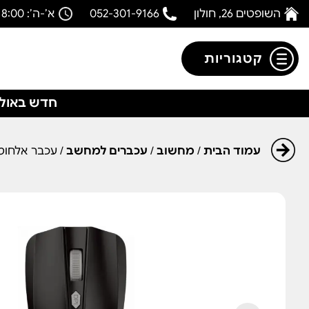
השופטים 26, חולון
052-301-9166
א’-ה’: 08:00-18:00
קטגוריות
חדש באולפ
עמוד הבית
/
מחשוב
/
עכברים למחשב
/ עכבר אלחוטי דגם BF-WM-03