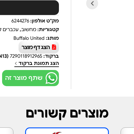
מק"ט אולפון:
6244276
קטגוריות:
מחשוב
,
עכברים 
מותג:
Buffalo United
הצג דף מוצר
ברקוד:
7290118912965
(EAN13)
הצג תמונת ברקוד
שתף מוצר זה
מוצרים קשורים