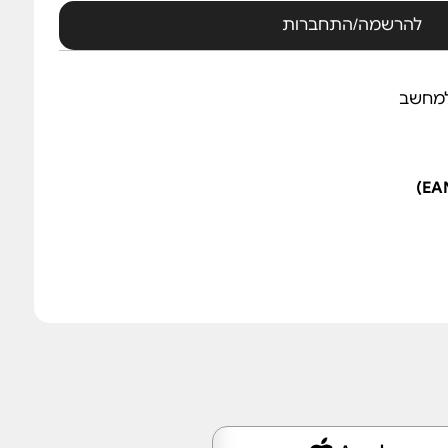
להרשמה/התחברות
למחשב