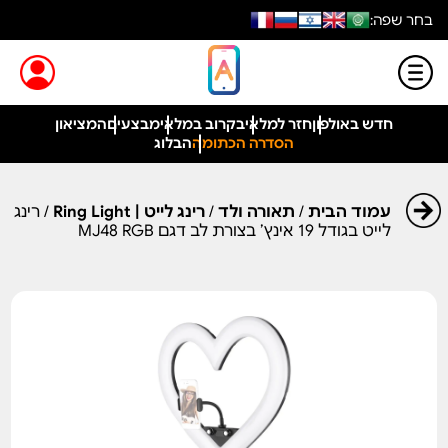
בחר שפה:
חדש באולפון
חזר למלאי
בקרוב במלאי
מבצעים
המציאון
הסדרה הכתומה
הבלוג
עמוד הבית
/
תאורה ולד
/
רינג לייט | Ring Light
/ רינג
לייט בגודל 19 אינץ’ בצורת לב דגם MJ48 RGB