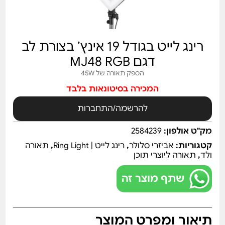
רינג לייט בגודל 19 אינץ’ בצורת לב
דגם MJ48 RGB
הספק תאורה של 45W
המכירה בסיטונאות בלבד
להרשמה/התחברות
מק"ט אולפון:
2584239
קטגוריות:
אביזרי סלולר
,
רינג לייט | Ring Light
,
תאורה
ולד
,
תאורה ליוצרי תוכן
שתף מוצר זה
תיאור ומפרט המוצר