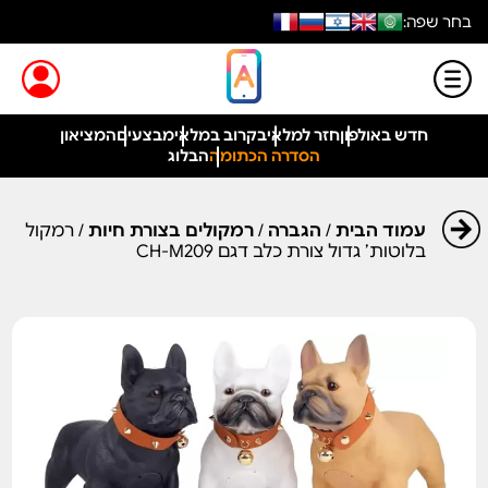
בחר שפה:
חדש באולפון
חזר למלאי
בקרוב במלאי
מבצעים
המציאון
הסדרה הכתומה
הבלוג
עמוד הבית
/
הגברה
/
רמקולים בצורת חיות
/ רמקול
בלוטות’ גדול צורת כלב דגם CH-M209