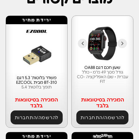
ד
ת
מ
ח
י
ר
י
ר
י
שעון חכם דגם OA88
גודל מסך 49 מ"מ • כולל
עברית • שם האפליקציה CO-
משדר בלוטות’ 5.3 דגם
FIT
BT-310 מבית EZCOOL
תומך בלוטות' 5.4
המכירה בסיטונאות
המכירה בסיטונאות
בלבד
בלבד
להרשמה/התחברות
להרשמה/התחברות
ב
מ
ל
ח
ד
ש
א
י
ד
ת
מ
ח
י
ר
י
ר
י