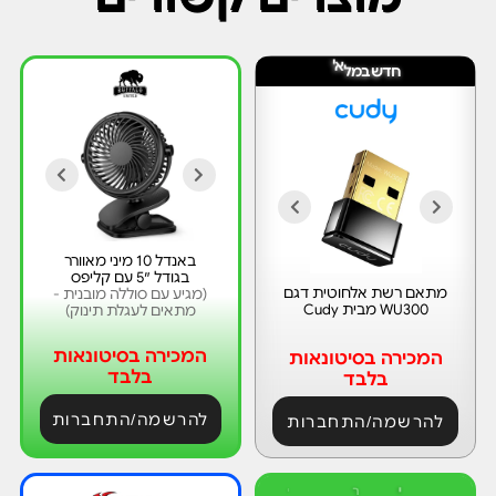
ח
י
א
ד
ש
ב
מ
ל
באנדל 10 מיני מאוורר
בגודל 5″ עם קליפס
מתאם רשת אלחוטית דגם
(מגיע עם סוללה מובנית -
WU300 מבית Cudy
מתאים לעגלת תינוק)
המכירה בסיטונאות
המכירה בסיטונאות
בלבד
בלבד
להרשמה/התחברות
להרשמה/התחברות
י
ר
י
ד
ת
מ