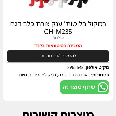
רמקול בלוטות’ ענק צורת כלב דגם
CH-M235
(בולדוג)
המכירה בסיטונאות בלבד
להרשמה/התחברות
מק"ט אולפון:
3955642
קטגוריות:
גאדג'טים
,
הגברה
,
רמקולים בצורת חיות
שתף מוצר זה
מוצרים קשורים