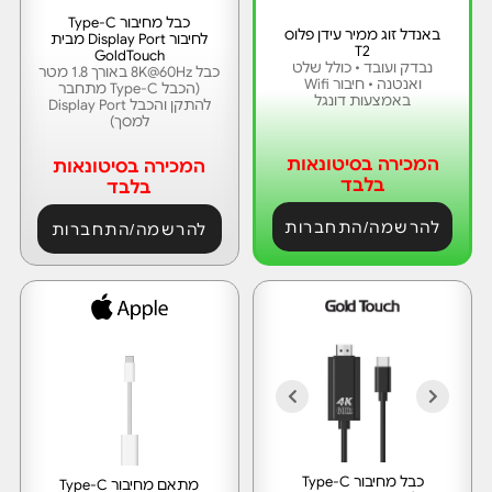
כבל מחיבור Type-C
באנדל זוג ממיר עידן פלוס
לחיבור Display Port מבית
T2
GoldTouch
נבדק ועובד • כולל שלט
כבל 8K@60Hz באורך 1.8 מטר
ואנטנה • חיבור Wifi
(הכבל Type-C מתחבר
באמצעות דונגל
להתקן והכבל Display Port
למסך)
המכירה בסיטונאות
המכירה בסיטונאות
בלבד
בלבד
להרשמה/התחברות
להרשמה/התחברות
כבל מחיבור Type-C
מתאם מחיבור Type-C