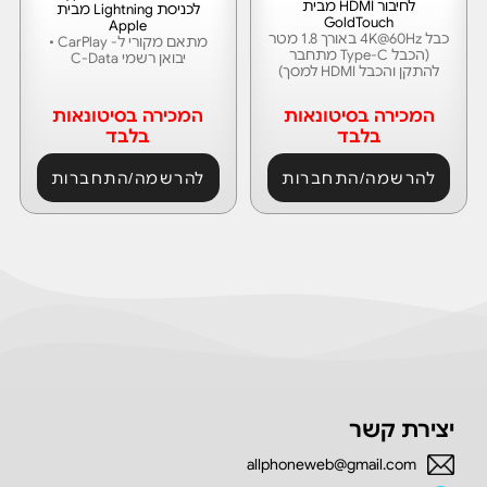
לחיבור HDMI מבית
לכניסת Lightning מבית
GoldTouch
Apple
כבל 4K@60Hz באורך 1.8 מטר
מתאם מקורי ל- CarPlay •
(הכבל Type-C מתחבר
יבואן רשמי C-Data
להתקן והכבל HDMI למסך)
המכירה בסיטונאות
המכירה בסיטונאות
בלבד
בלבד
להרשמה/התחברות
להרשמה/התחברות
יצירת קשר
allphoneweb@gmail.com