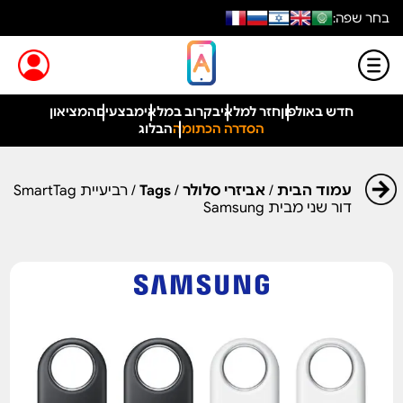
בחר שפה:
חדש באולפון
חזר למלאי
בקרוב במלאי
מבצעים
המציאון
הסדרה הכתומה
הבלוג
עמוד הבית
/
אביזרי סלולר
/
Tags
/ רביעיית SmartTag
דור שני מבית Samsung